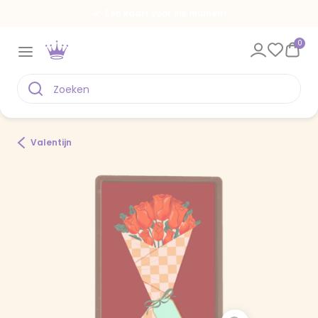
Een kaart voor elk moment
0
Valentijn