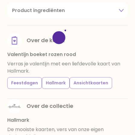
Product ingrediënten
suiker, cacaoboter, volle melkpoeder,
amandelen,cacaomassa, emulgator (sojalecithine),
natuurlijk vanille aroma, stabilisator: E420,
voedingszuur: citroenzuur E 330, verdikkingsmiddel
Over de kaart
E415, water, bevochtigingsmiddel E422, emulgator:
E433, kleurstoffen: E102, E110, E122: kan de activiteit en
Valentijn boeket rozen rood
concentratie van kinderen negatief beïnvloeden,
Verras je valentijn met een liefdevolle kaart van
E133, E151. Chocolade bevat ten minste 34%
Hallmark.
cacaobestanddelen. Kan sporen van gluten
bevatten. Koel en droog bewaren.
Feestdagen
Hallmark
Ansichtkaarten
Over de collectie
Hallmark
De mooiste kaarten, vers van onze eigen