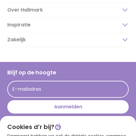
Over Hallmark
Inspiratie
Over ons
Duurzaamheid
Zakelijk
Magazine
Vacatures
Inspiratieteksten
Inloggen retailer
Werken bij Hallmark
Cadeau inspiratie
Hallmark Kaartclub
Blijf op de hoogte
Kaartinspiratie
Acties
E-mailadres
Persberichten
Hallmark en Kinderpostzegels
Aanmelden
Cookies d’r bij?
Download onze app