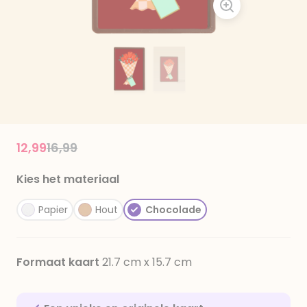
Price reduced from
to
12,99
16,99
Kies het materiaal
Papier
Hout
Chocolade
Formaat kaart
21.7 cm x 15.7 cm