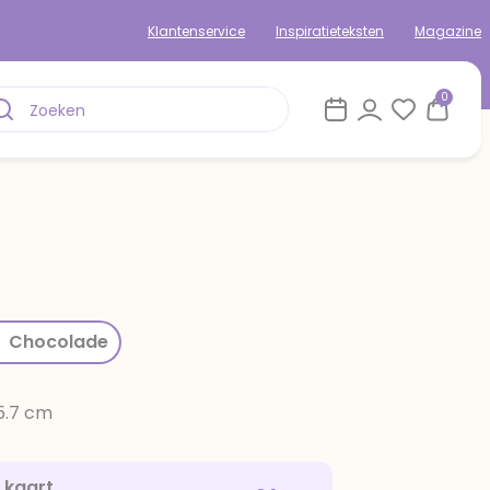
Klantenservice
Inspiratieteksten
Magazine
0
rom
Chocolade
15.7 cm
e kaart