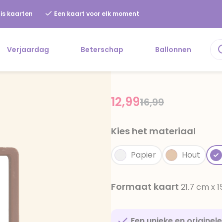
is kaarten
Een kaart voor elk moment
Verjaardag
Beterschap
Ballonnen
12,99
Price reduced f
to
16,99
Kies het materiaal
Papier
Hout
Formaat kaart
21.7 cm x 
Een unieke en originel