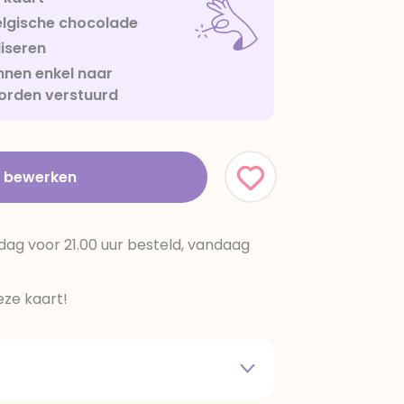
lgische chocolade
iseren
nen enkel naar
orden verstuurd
t bewerken
dag voor 21.00 uur besteld, vandaag
ze kaart!
 melkpoeder,