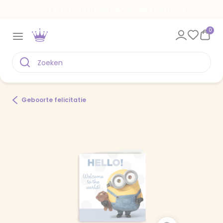
Voor 22.00 uur besteld, vandaag verstuurd
0
Geboorte felicitatie