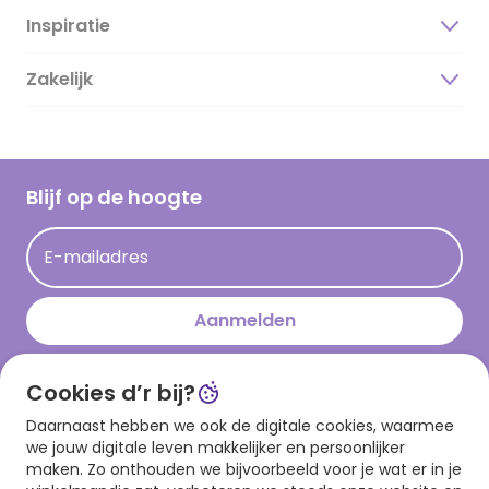
Inspiratie
Over ons
Duurzaamheid
Zakelijk
Magazine
Vacatures
Inspiratieteksten
Inloggen retailer
Werken bij Hallmark
Cadeau inspiratie
Hallmark Kaartclub
Blijf op de hoogte
Kaartinspiratie
Acties
E-mailadres
Persberichten
Hallmark en Kinderpostzegels
Aanmelden
Cookies d’r bij?
Download onze app
Daarnaast hebben we ook de digitale cookies, waarmee
we jouw digitale leven makkelijker en persoonlijker
maken. Zo onthouden we bijvoorbeeld voor je wat er in je