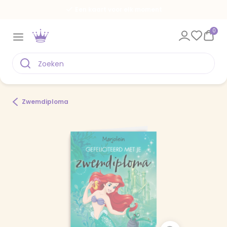
Een kaart voor elk moment
0
Zwemdiploma