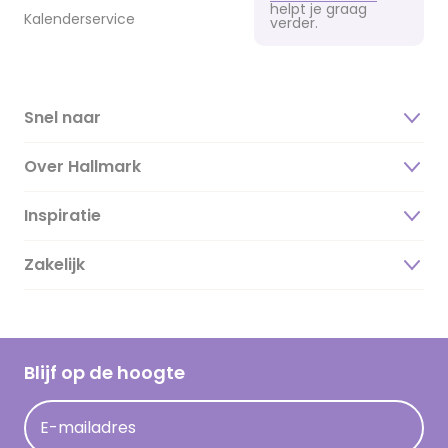
helpt je graag
Kalenderservice
verder.
Snel naar
Over Hallmark
Inspiratie
Over ons
Duurzaamheid
Zakelijk
Magazine
Vacatures
Inspiratieteksten
Inloggen retailer
Werken bij Hallmark
Cadeau inspiratie
Hallmark Kaartclub
Blijf op de hoogte
Kaartinspiratie
Acties
E-mailadres
Persberichten