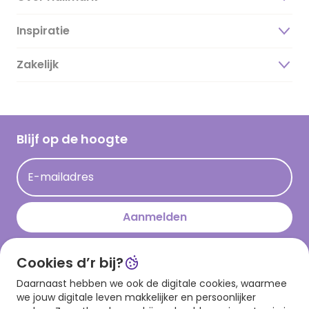
Inspiratie
Over ons
Duurzaamheid
Zakelijk
Magazine
Vacatures
Inspiratieteksten
Inloggen retailer
Werken bij Hallmark
Cadeau inspiratie
Hallmark Kaartclub
Blijf op de hoogte
Kaartinspiratie
Acties
E-mailadres
Persberichten
Hallmark en Kinderpostzegels
Aanmelden
Cookies d’r bij?
Download onze app
Daarnaast hebben we ook de digitale cookies, waarmee
we jouw digitale leven makkelijker en persoonlijker