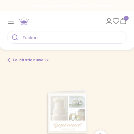
Voor 22.00 uur besteld, vandaag verstuurd
0
Felicitatie huwelijk