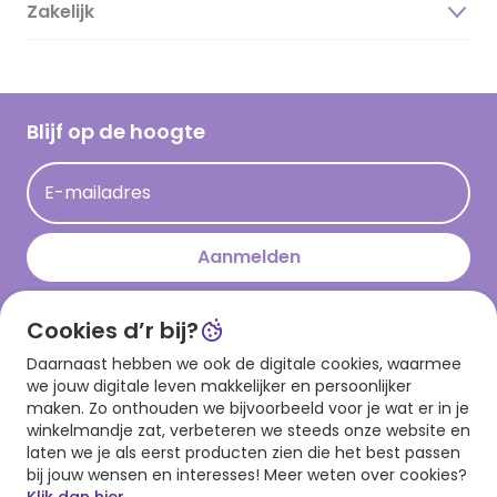
Duurzaamheid
Zakelijk
Magazine
Vacatures
Inspiratieteksten
Inloggen retailer
Werken bij Hallmark
Cadeau inspiratie
Hallmark Kaartclub
Blijf op de hoogte
Kaartinspiratie
Acties
E-mailadres
Persberichten
Hallmark en Kinderpostzegels
Aanmelden
Cookies d’r bij?
Download onze app
Daarnaast hebben we ook de digitale cookies, waarmee
we jouw digitale leven makkelijker en persoonlijker
maken. Zo onthouden we bijvoorbeeld voor je wat er in je
winkelmandje zat, verbeteren we steeds onze website en
laten we je als eerst producten zien die het best passen
bij jouw wensen en interesses! Meer weten over cookies?