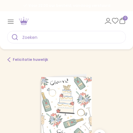
Voor 22.00 uur besteld, vandaag verstuurd
0
Felicitatie huwelijk