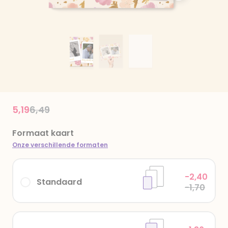
Price reduced from
to
5,19
6,49
Formaat kaart
Onze verschillende formaten
-2,40
Standaard
-1,70