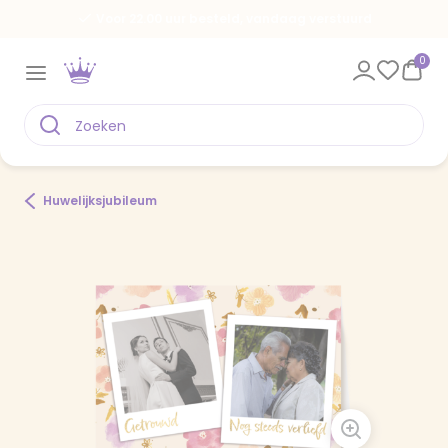
Voor 22.00 uur besteld, vandaag verstuurd
0
Huwelijksjubileum