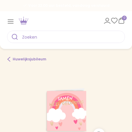
Voor 22.00 uur besteld, vandaag verstuurd
0
Huwelijksjubileum