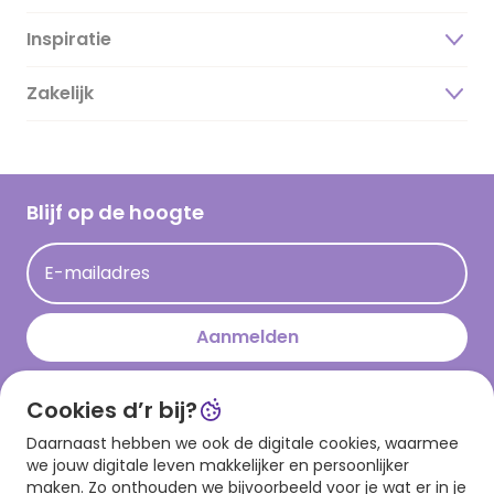
Inspiratie
Over ons
Duurzaamheid
Zakelijk
Magazine
Vacatures
Inspiratieteksten
Inloggen retailer
Werken bij Hallmark
Cadeau inspiratie
Hallmark Kaartclub
Blijf op de hoogte
Kaartinspiratie
Acties
E-mailadres
Persberichten
Hallmark en Kinderpostzegels
Aanmelden
Cookies d’r bij?
Download onze app
Daarnaast hebben we ook de digitale cookies, waarmee
we jouw digitale leven makkelijker en persoonlijker
maken. Zo onthouden we bijvoorbeeld voor je wat er in je