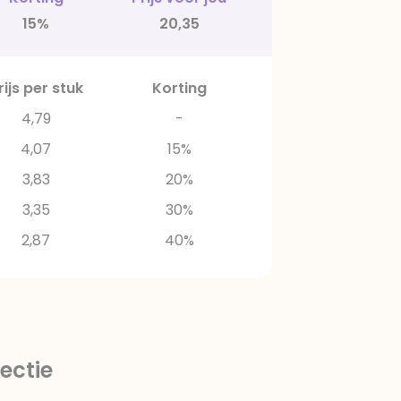
15%
20,35
rijs per stuk
Korting
4,79
-
4,07
15%
3,83
20%
3,35
30%
2,87
40%
ectie