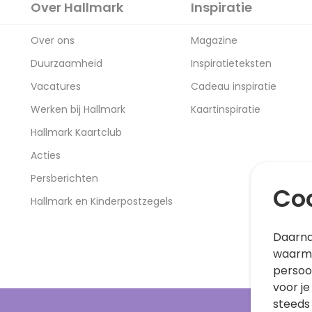
Over Hallmark
Inspiratie
Over ons
Magazine
Duurzaamheid
Inspiratieteksten
Vacatures
Cadeau inspiratie
Werken bij Hallmark
Kaartinspiratie
Hallmark Kaartclub
Acties
Persberichten
Coo
Hallmark en Kinderpostzegels
Daarna
waarme
persoo
voor je
steeds