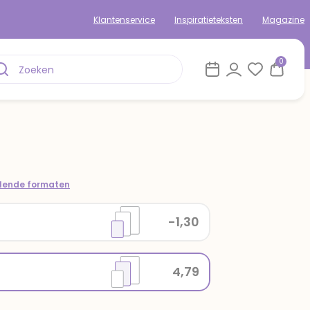
Klantenservice
Inspiratieteksten
Magazine
0
llende formaten
-1,30
4,79