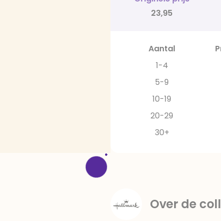
23,95
Aantal
P
1-4
5-9
10-19
20-29
30+
Over de coll