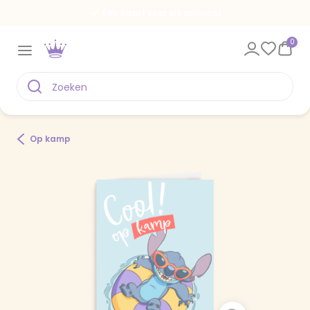
Een kaart voor elk moment
0
Op kamp