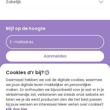
Zakelijk
Magazine
Vacatures
Inspiratieteksten
Inloggen retailer
Werken bij Hallmark
Cadeau inspiratie
Hallmark Kaartclub
Blijf op de hoogte
Kaartinspiratie
Acties
E-mailadres
Persberichten
Hallmark en Kinderpostzegels
Aanmelden
Cookies d’r bij?
Download onze app
Daarnaast hebben we ook de digitale cookies, waarmee
we jouw digitale leven makkelijker en persoonlijker
maken. Zo onthouden we bijvoorbeeld voor je wat er in je
winkelmandje zat, verbeteren we steeds onze website en
laten we je als eerst producten zien die het best passen
bij jouw wensen en interesses! Meer weten over cookies?
Klik dan hier.