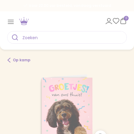
Voor 22.00 uur besteld, vandaag verstuurd
0
Op kamp