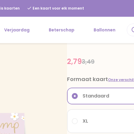
is kaarten
Een kaart voor elk moment
Verjaardag
Beterschap
Ballonnen
2,79
Price reduced fr
to
3,49
Formaat kaart
Onze verschi
Standaard
XL