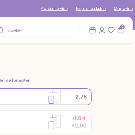
Klantenservice
Inspiratieteksten
Magazine
0
om
llende formaten
2,79
+1,04
+2,00