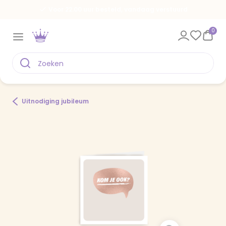
Voor 22.00 uur besteld, vandaag verstuurd
0
Uitnodiging jubileum