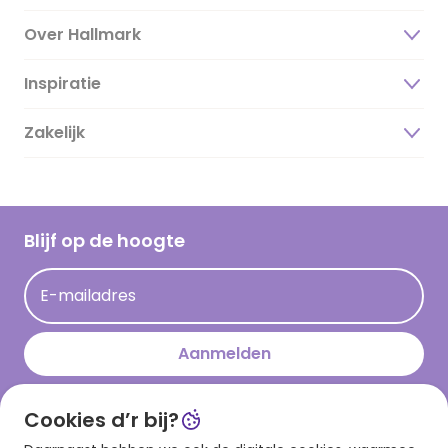
Over Hallmark
Inspiratie
Over ons
Duurzaamheid
Zakelijk
Magazine
Vacatures
Inspiratieteksten
Inloggen retailer
Werken bij Hallmark
Cadeau inspiratie
Hallmark Kaartclub
Blijf op de hoogte
Kaartinspiratie
Acties
E-mailadres
Persberichten
Hallmark en Kinderpostzegels
Aanmelden
Cookies d’r bij?
Download onze app