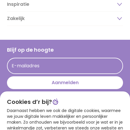
Inspiratie
Over ons
Duurzaamheid
Zakelijk
Magazine
Vacatures
Inspiratieteksten
Inloggen retailer
Werken bij Hallmark
Cadeau inspiratie
Hallmark Kaartclub
Blijf op de hoogte
Kaartinspiratie
Acties
E-mailadres
Persberichten
Hallmark en Kinderpostzegels
Aanmelden
Cookies d’r bij?
Download onze app
Daarnaast hebben we ook de digitale cookies, waarmee
we jouw digitale leven makkelijker en persoonlijker
maken. Zo onthouden we bijvoorbeeld voor je wat er in je
winkelmandje zat, verbeteren we steeds onze website en