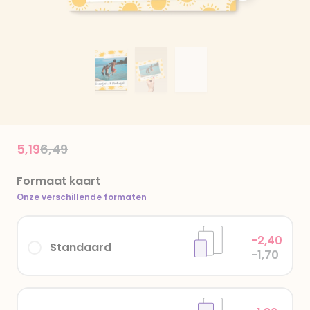
Price reduced from
to
5,19
6,49
Formaat kaart
Onze verschillende formaten
-2,40
Standaard
-1,70