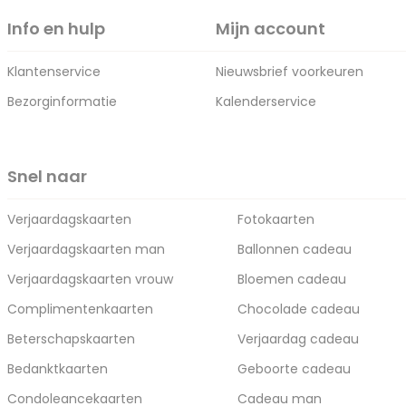
Info en hulp
Mijn account
Klantenservice
Nieuwsbrief voorkeuren
Bezorginformatie
Kalenderservice
Snel naar
Verjaardagskaarten
Fotokaarten
Verjaardagskaarten man
Ballonnen cadeau
Verjaardagskaarten vrouw
Bloemen cadeau
Complimentenkaarten
Chocolade cadeau
Beterschapskaarten
Verjaardag cadeau
Bedanktkaarten
Geboorte cadeau
Condoleancekaarten
Cadeau man