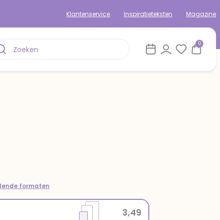
Klantenservice
Inspiratieteksten
Magazine
0
llende formaten
3,49