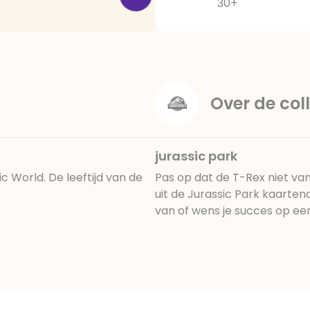
30+
Over de coll
jurassic park
 World. De leeftijd van de
Pas op dat de T-Rex niet van
uit de Jurassic Park kaarten
van of wens je succes op e