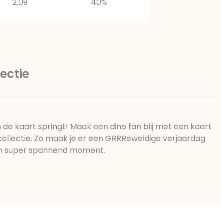
2,09
40%
ectie
 de kaart springt! Maak een dino fan blij met een kaart
collectie. Zo maak je er een GRRReweldige verjaardag
en super spannend moment.