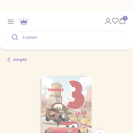
Voor 22.00 uur besteld, vandaag verstuurd
0
Jongen