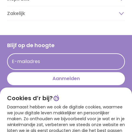
Duurzaamheid
Zakelijk
Magazine
Vacatures
Inspiratieteksten
Inloggen retailer
Werken bij Hallmark
Cadeau inspiratie
Hallmark Kaartclub
Blijf op de hoogte
Kaartinspiratie
Acties
E-mailadres
Persberichten
Hallmark en Kinderpostzegels
Aanmelden
Cookies d’r bij?
Download onze app
Daarnaast hebben we ook de digitale cookies, waarmee
we jouw digitale leven makkelijker en persoonlijker
maken. Zo onthouden we bijvoorbeeld voor je wat er in je
winkelmandje zat, verbeteren we steeds onze website en
laten we je als eerst producten zien die het best passen