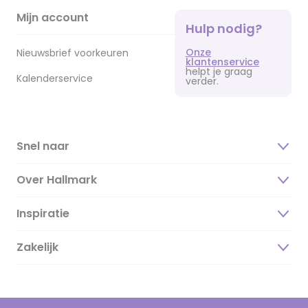
Mijn account
Hulp nodig?
Onze
Nieuwsbrief voorkeuren
klantenservice
helpt je graag
Kalenderservice
verder.
Snel naar
Over Hallmark
Inspiratie
Over ons
Duurzaamheid
Zakelijk
Magazine
Vacatures
Inspiratieteksten
Inloggen retailer
Werken bij Hallmark
Cadeau inspiratie