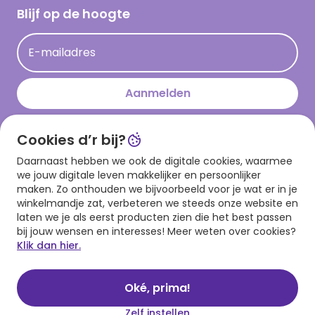
Hallmark Kaartclub
Blijf op de hoogte
Kaartinspiratie
Acties
E-mailadres
Persberichten
Hallmark en Kinderpostzegels
Aanmelden
Cookies d’r bij?
Download onze app
Daarnaast hebben we ook de digitale cookies, waarmee
we jouw digitale leven makkelijker en persoonlijker
maken. Zo onthouden we bijvoorbeeld voor je wat er in je
winkelmandje zat, verbeteren we steeds onze website en
laten we je als eerst producten zien die het best passen
bij jouw wensen en interesses! Meer weten over cookies?
Klik dan hier.
Algemene voorwaarden
Privacy statement
Cookies
© 1999 - 2025 Hallmark
Oké, prima!
Zelf instellen