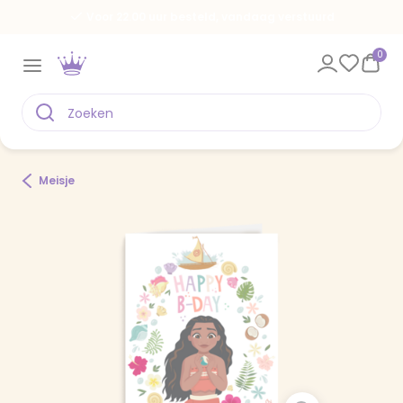
Voor 22.00 uur besteld, vandaag verstuurd
0
Meisje