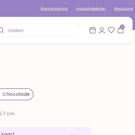
Klantenservice
Inspiratieteksten
Magazine
0
rom
Chocolade
15.7 cm
e kaart