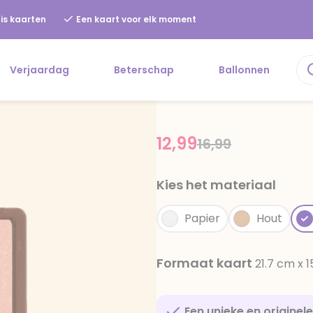
is kaarten
Een kaart voor elk moment
Verjaardag
Beterschap
Ballonnen
12,99
Price reduced f
to
16,99
Kies het materiaal
Papier
Hout
Formaat kaart
21.7 cm x 
Een unieke en originel