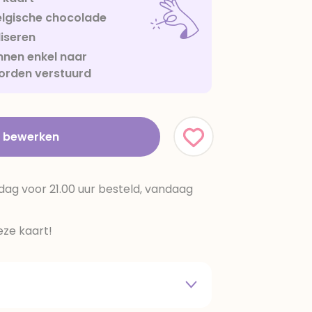
lgische chocolade
iseren
nen enkel naar
orden verstuurd
t bewerken
dag voor 21.00 uur besteld, vandaag
ze kaart!
 melkpoeder,