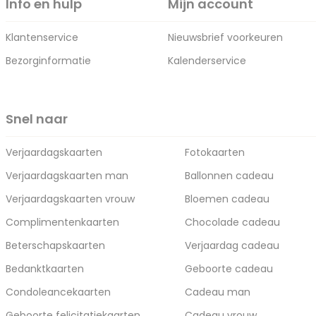
Info en hulp
Mijn account
Klantenservice
Nieuwsbrief voorkeuren
Bezorginformatie
Kalenderservice
Snel naar
Verjaardagskaarten
Fotokaarten
Verjaardagskaarten man
Ballonnen cadeau
Verjaardagskaarten vrouw
Bloemen cadeau
Complimentenkaarten
Chocolade cadeau
Beterschapskaarten
Verjaardag cadeau
Bedanktkaarten
Geboorte cadeau
Condoleancekaarten
Cadeau man
Geboorte felicitatiekaarten
Cadeau vrouw