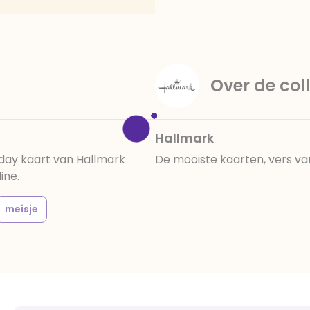
amandelen,cacaomassa, em
vanille aroma, stabilisato
330, verdikkingsmiddel E4
E422, emulgator: E433, kleu
activiteit en concentrati
Over de coll
beïnvloeden, E133, E151.
cacaobestanddelen. Kan 
en droog bewaren.
Hallmark
day kaart van Hallmark
De mooiste kaarten, vers va
ine.
meisje