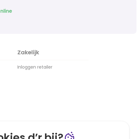
nline
Zakelijk
Inloggen retailer
kies d’r bij?