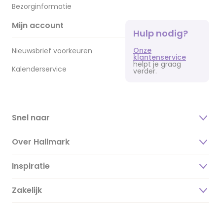
Bezorginformatie
Mijn account
Hulp nodig?
Onze
Nieuwsbrief voorkeuren
klantenservice
helpt je graag
Kalenderservice
verder.
Snel naar
Over Hallmark
Inspiratie
Over ons
Duurzaamheid
Zakelijk
Magazine
Vacatures
Inspiratieteksten
Inloggen retailer