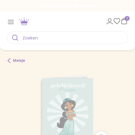
Een kaart voor elk moment
0
Meisje