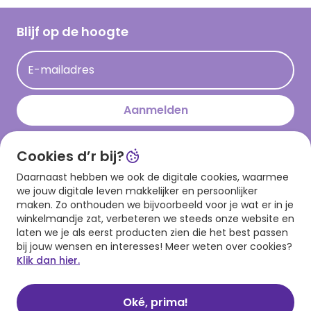
Werken bij Hallmark
Cadeau inspiratie
Hallmark Kaartclub
Blijf op de hoogte
Kaartinspiratie
Acties
E-mailadres
Persberichten
Hallmark en Kinderpostzegels
Aanmelden
Cookies d’r bij?
Download onze app
Daarnaast hebben we ook de digitale cookies, waarmee
we jouw digitale leven makkelijker en persoonlijker
maken. Zo onthouden we bijvoorbeeld voor je wat er in je
winkelmandje zat, verbeteren we steeds onze website en
laten we je als eerst producten zien die het best passen
bij jouw wensen en interesses! Meer weten over cookies?
Klik dan hier.
Algemene voorwaarden
Privacy statement
Cookies
© 1999 - 2025 Hallmark
Oké, prima!