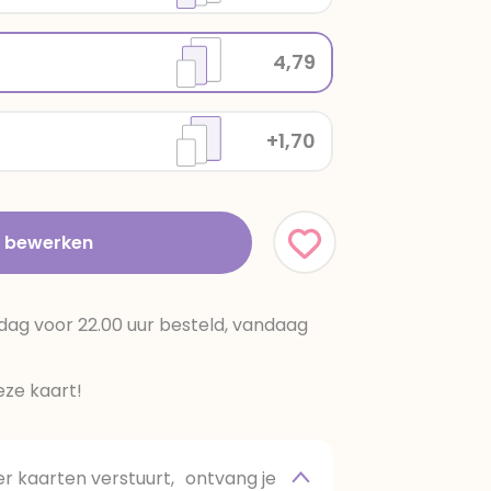
4,79
+1,70
t bewerken
dag voor 22.00 uur besteld, vandaag
ze kaart!
 kaarten verstuurt, ontvang je