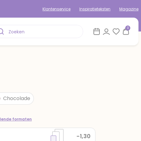
Klantenservice
Inspiratieteksten
Magazine
0
Chocolade
llende formaten
-1,30