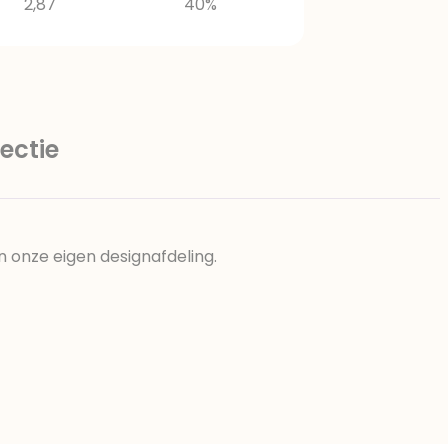
2,87
40%
ectie
n onze eigen designafdeling.