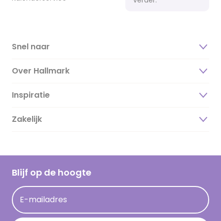
Snel naar
Over Hallmark
Inspiratie
Over ons
Duurzaamheid
Zakelijk
Magazine
Vacatures
Inspiratieteksten
Inloggen retailer
Werken bij Hallmark
Cadeau inspiratie
Hallmark Kaartclub
Blijf op de hoogte
Kaartinspiratie
Acties
E-mailadres
Persberichten