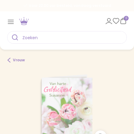
Voor 22.00 uur besteld, vandaag verstuurd
0
Vrouw