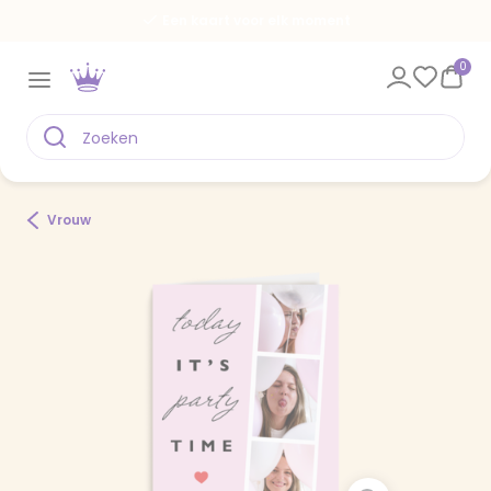
Een kaart voor elk moment
0
Vrouw