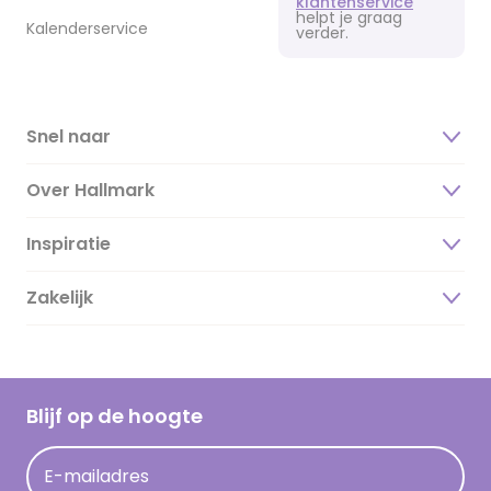
klantenservice
helpt je graag
Kalenderservice
verder.
Snel naar
Over Hallmark
Inspiratie
Over ons
Duurzaamheid
Zakelijk
Magazine
Vacatures
Inspiratieteksten
Inloggen retailer
Werken bij Hallmark
Cadeau inspiratie
Hallmark Kaartclub
Blijf op de hoogte
Kaartinspiratie
Acties
E-mailadres
Persberichten