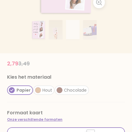
Price reduced from
to
2,79
3,49
Kies het materiaal
Papier
Hout
Chocolade
Formaat kaart
Onze verschillende formaten