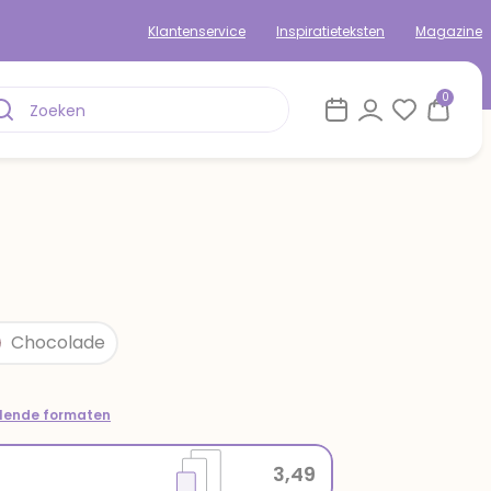
Klantenservice
Inspiratieteksten
Magazine
0
Chocolade
llende formaten
3,49