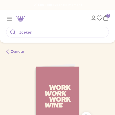
Een kaart voor elk moment
0
Zomaar