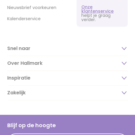
Onze
Nieuwsbrief voorkeuren
klantenservice
helpt je graag
Kalenderservice
verder.
Snel naar
Over Hallmark
Inspiratie
Over ons
Duurzaamheid
Zakelijk
Magazine
Vacatures
Inspiratieteksten
Inloggen retailer
Werken bij Hallmark
Cadeau inspiratie
Hallmark Kaartclub
Blijf op de hoogte
Kaartinspiratie
Acties