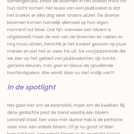
samengesteld, zodat de bloemen in het boeket mooi tot
hun recht komen. Het leuke van een plukboeket is dat
het boeket er elke dag weer anders uitziet. De diverse
bloemen komen namelijk allemaal op hun eigen
moment tot bloei. Ook fijn: wanneer een bloem is
uitgebloeid, maar de rest van de bloemen en takken er
nog mooi uitzien, herschik je het boeket gewoon op jouw
manier en ziet het er weer fris uit. De voorjaarstrends die
we zien op het gebied van plukboeketten zijn bonte,
gemixte kleuren, met geel en blauw als opvallende
hoofdrolspelers. Wie wordt daar nu niet vrolijk van?!
In de spotlight
Het gaat niet om de kwantiteit, maar om de kwaliteit. Bij
deze gedachte past de trend waarbij één bloem
centraal staat. Een vaas met dunne hals is de perfecte
vaas voor een enkele bloem. Of je nu groot of klein
behuisd bent, een enkele bloem in de spotlight zetten