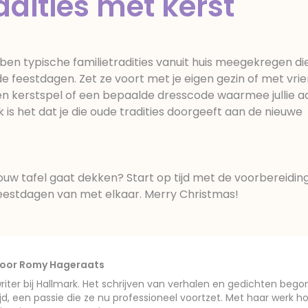
adities met kerst
n typische familietradities vanuit huis meegekregen die
e feestdagen. Zet ze voort met je eigen gezin of met vri
n kerstspel of een bepaalde dresscode waarmee jullie a
k is het dat je die oude tradities doorgeeft aan de nieuwe
 jouw tafel gaat dekken? Start op tijd met de voorbereidi
feestdagen van met elkaar. Merry Christmas!
oor Romy Hageraats
iter bij Hallmark. Het schrijven van verhalen en gedichten begon
ijd, een passie die ze nu professioneel voortzet. Met haar werk h