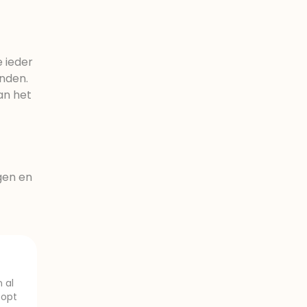
 ieder
enden.
an het
ngen en
 al
oopt