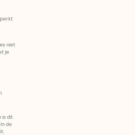
eperkt
es niet
t je
n
is dit
 in de
t.