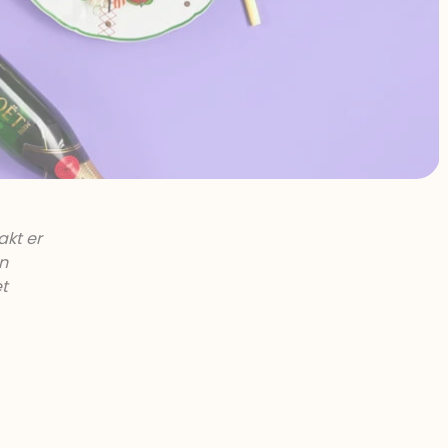
akt er
en
et