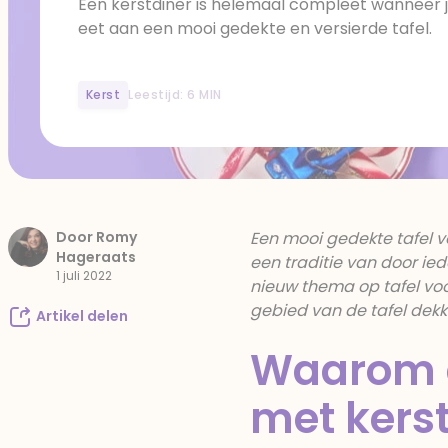
Een kerstdiner is helemaal compleet wanneer 
eet aan een mooi gedekte en versierde tafel.
Kerst
Leestijd: 6 MIN
Door Romy
Een mooi gedekte tafel vo
Hageraats
een traditie van door ied
1 juli 2022
nieuw thema op tafel voor
gebied van de tafel dekke
Artikel delen
Waarom d
met kers