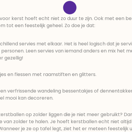
voor kerst hoeft echt niet zo duur te zijn. Ook met een b
m tot een feestelijk geheel. Zo doe je dat:
illend servies met elkaar. Het is heel logisch dat je servi
2 personen. Leen servies van iemand anders en mix het me
r gezellig!
jes en flessen met raamstiften en glitters.
een verfrissende wandeling bessentakjes of dennentakke
el mooi kan decoreren.
erstballen op zolder liggen die je niet meer gebruikt? Dan 
an zolder te halen. Je hoeft kerstballen echt niet altijd
nneer je ze op tafel legt, ziet het er meteen feestelijk ui