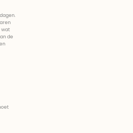
tdagen.
baren
r wat
van de
een
moet