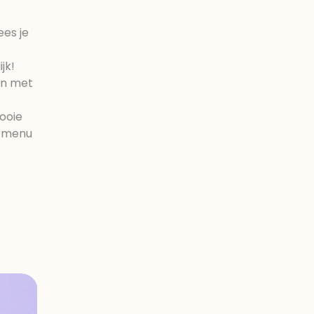
ees je
jk!
an met
ooie
t menu