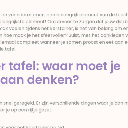
 en vrienden samen; een belangrijk element van de fees
belangrijkste element! Om ervoor te zorgen dat jouw dier
ak voelen tijdens het kerstdiner, is het van belang om e
En hoe maak je het sfeervoller? Juist, met het aankleden 
 helemaal compleet wanneer je samen proost en eet aan 
e tafel.
r tafel: waar moet je
 aan denken?
en snel geregeld. Er zijn verschillende dingen waar je aan 
r je op een rijtje gezet:
en voor het kerstdiner op tijd.