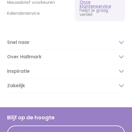
Onze
Nieuwsbrief voorkeuren
klantenservice
helpt je graag
Kalenderservice
verder.
Snel naar
Over Hallmark
Inspiratie
Over ons
Duurzaamheid
Zakelijk
Magazine
Vacatures
Inspiratieteksten
Inloggen retailer
Werken bij Hallmark
Cadeau inspiratie
Hallmark Kaartclub
Blijf op de hoogte
Kaartinspiratie
Acties