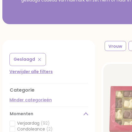
Vrouw
Geslaagd
Verwijder filter Gefilterd op Momenten: Geslaagd
Verwijder alle filters
Categorie
Minder categorieën
Momenten
Verjaardag
(92)
Gefilterd op Momenten: Verjaardag
Condoleance
(2)