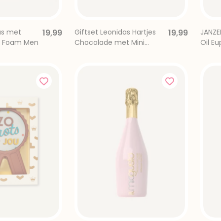
tas met
19,99
Giftset Leonidas Hartjes
19,99
JANZE
r Foam Men
Chocolade met Mini
Oil Eu
Prosecco
nbus
rievenbus