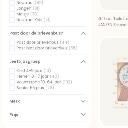
Gefilterd op Submoment: Nieuwjaar
Suikerfeest
(5)
Gefilterd op Ontvanger: Man
Neutraal
(82)
Gefilterd op Submoment: Suikerfeest
Pasen
(1)
Gefilterd op Ontvanger: Neutraal
Jongen
(31)
Gefilterd op Submoment: Pasen
Overgang
(2)
Gefilterd op Ontvanger: Jongen
Meisje
(38)
Gefilterd op Submoment: Overgang
Giftset Toilet
Rijbewijs
(5)
Gefilterd op Ontvanger: Meisje
Neutraal Kids
(21)
Gefilterd op Submoment: Rijbewijs
Gefilterd op Ontvanger: Neutraal Kids
JANZEN Showe
Past door de brievenbus?
Past door brievenbus
(44)
Gefilterd op Past door de brievenbus?: Past door brieve
Past niet door brievenbus
(66)
Gefilterd op Past door de brievenbus?: Past niet door b
Leeftijdsgroep
Kind 4-9 jaar
(10)
Gefilterd op Leeftijdsgroep: Kind 4-9 jaar
Tiener 10-17 jaar
(40)
Gefilterd op Leeftijdsgroep: Tiener 10-17 jaar
Volwassene 18-64 jaar
(102)
Gefilterd op Leeftijdsgroep: Volwassene 18-64 jaar
Senior 65 plus
(79)
Gefilterd op Leeftijdsgroep: Senior 65 plus
Merk
Prijs