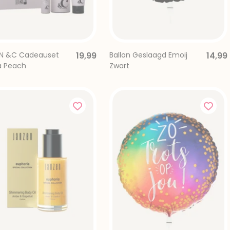
N &C Cadeauset
19,99
Ballon Geslaagd Emoij
14,99
la Peach
Zwart