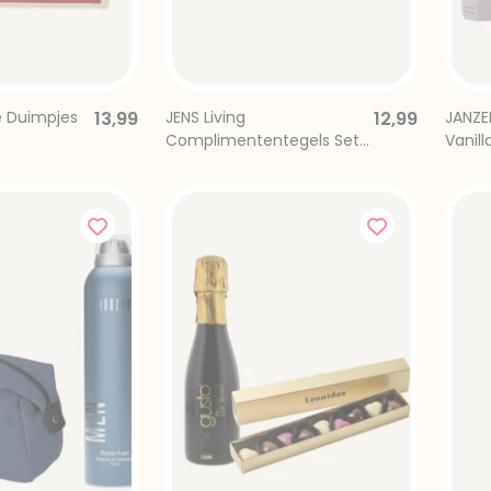
 Duimpjes
13,99
JENS Living
12,99
JANZE
Complimententegels Set
Vanil
4x Dagelijkse Positiviteit