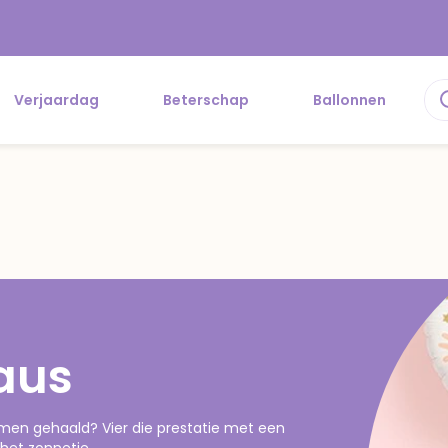
Verjaardag
Beterschap
Ballonnen
aus
men gehaald? Vier die prestatie met een
het zonnetje.