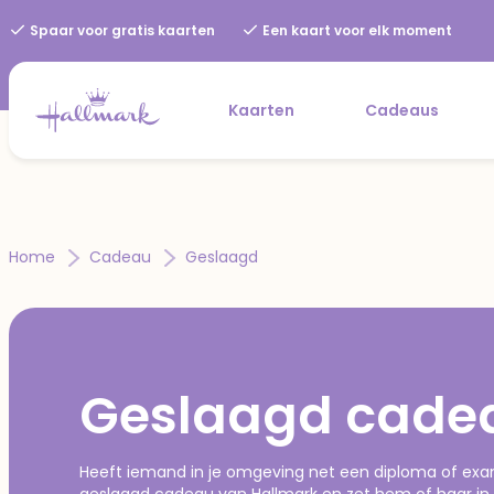
Spaar voor gratis kaarten
Een kaart voor elk moment
Kaarten
Cadeaus
Home
Cadeau
Geslaagd
Geslaagd cade
Heeft iemand in je omgeving net een diploma of exa
geslaagd cadeau van Hallmark en zet hem of haar in 