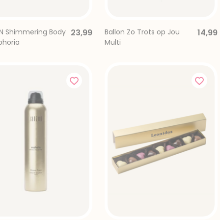
N Shimmering Body
23,99
Ballon Zo Trots op Jou
14,99
phoria
Multi