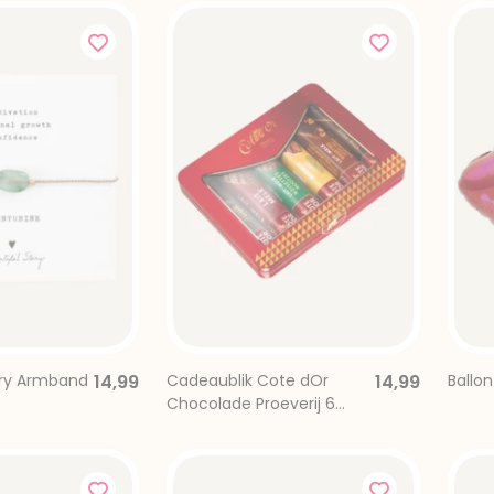
ory Armband
14,99
Cadeaublik Cote dOr
14,99
Ballon
Chocolade Proeverij 6
stuks