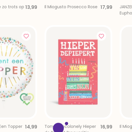
zo trots op
13,99
Il Miogusto Prosecco Rose
17,99
JANZE
Eupho
 Een Topper
14,99
Tony Chocolonely Hieper
16,99
Il Mi