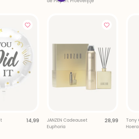
de Piepert Proeverijtje
t
14,99
JANZEN Cadeauset
28,99
Tony 
Euphoria
Hoera