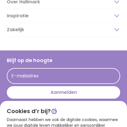
Over Hallmark
Inspiratie
Over ons
Duurzaamheid
Zakelijk
Magazine
Vacatures
Inspiratieteksten
Inloggen retailer
Werken bij Hallmark
Cadeau inspiratie
Hallmark Kaartclub
Blijf op de hoogte
Kaartinspiratie
Acties
E-mailadres
Persberichten
Hallmark en Kinderpostzegels
Aanmelden
Cookies d’r bij?
Download onze app
Daarnaast hebben we ook de digitale cookies, waarmee
we jouw digitale leven makkelijker en persoonlijker