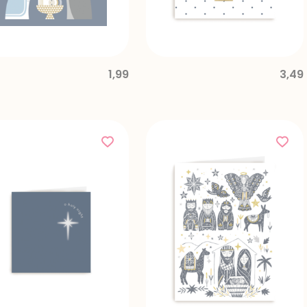
1,99
3,49
ed from