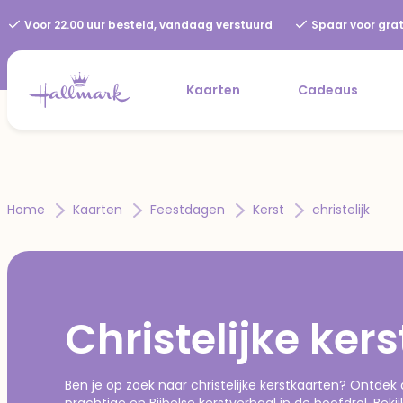
Voor 22.00 uur besteld, vandaag verstuurd
Spaar voor grat
Kaarten
Cadeaus
Home
Kaarten
Feestdagen
Kerst
christelijk
Christelijke ker
Ben je op zoek naar christelijke kerstkaarten? Ontde
prachtige en Bijbelse kerstverhaal in de hoofdrol. Beki