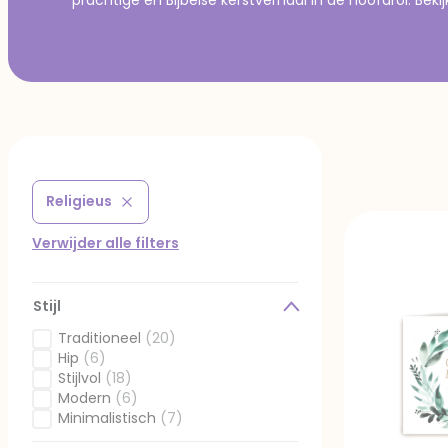
Religieus
Verwijder filter Gefilterd op Thema: Religieus
Verwijder alle filters
Stijl
Traditioneel
(20)
Gefilterd op Stijl: Traditioneel
Hip
(6)
Gefilterd op Stijl: Hip
Stijlvol
(18)
Gefilterd op Stijl: Stijlvol
Modern
(6)
Gefilterd op Stijl: Modern
Minimalistisch
(7)
Gefilterd op Stijl: Minimalistisch