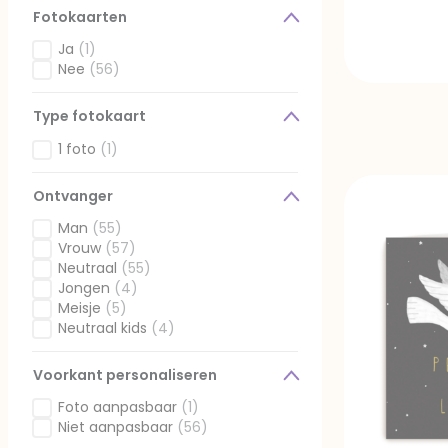
Fotokaarten
Ja
(1)
Gefilterd op Fotokaarten: Ja
Nee
(56)
Gefilterd op Fotokaarten: Nee
Type fotokaart
1 foto
(1)
Gefilterd op Type fotokaart: 1 foto
Ontvanger
Man
(55)
Gefilterd op Ontvanger: Man
Vrouw
(57)
Gefilterd op Ontvanger: Vrouw
Neutraal
(55)
Gefilterd op Ontvanger: Neutraal
Jongen
(4)
Gefilterd op Ontvanger: Jongen
Meisje
(5)
Gefilterd op Ontvanger: Meisje
Neutraal kids
(4)
Gefilterd op Ontvanger: Neutraal kids
Voorkant personaliseren
Foto aanpasbaar
(1)
Gefilterd op Voorkant personaliseren: Foto aanpasbaar
Niet aanpasbaar
(56)
Gefilterd op Voorkant personaliseren: Niet aanpasbaar