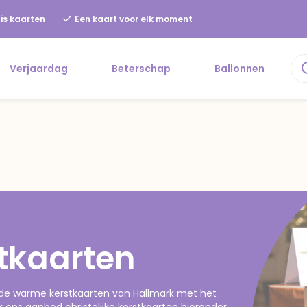
is kaarten
Een kaart voor elk moment
Verjaardag
Beterschap
Ballonnen
stkaarten
k de warme kerstkaarten van Hallmark met het
jk ons aanbod christelijke kerstkaarten hieronder.