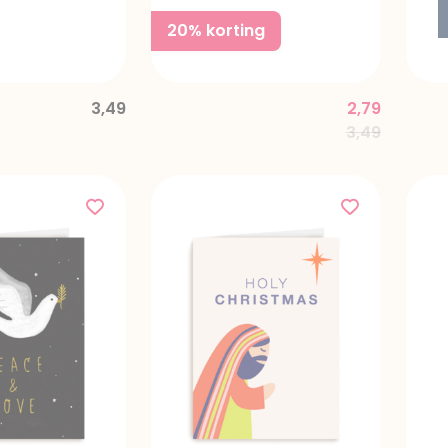
20% korting
3,49
2,79
Price reduc
to
3,49