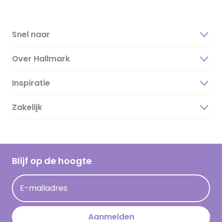
Snel naar
Over Hallmark
Inspiratie
Over ons
Duurzaamheid
Zakelijk
Magazine
Vacatures
Inspiratieteksten
Inloggen retailer
Werken bij Hallmark
Cadeau inspiratie
Hallmark Kaartclub
Blijf op de hoogte
Kaartinspiratie
Acties
E-mailadres
Persberichten
Hallmark en Kinderpostzegels
Aanmelden