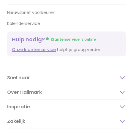
Nieuwsbrief voorkeuren
Kalenderservice
Hulp nodig?
Klantenservice is online
Onze klantenservice
helpt je graag verder.
Snel naar
Over Hallmark
Inspiratie
Over ons
Duurzaamheid
Zakelijk
Magazine
Vacatures