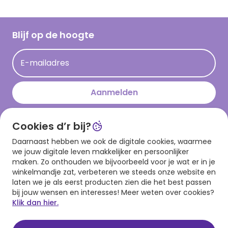
Inspiratieteksten
Inloggen retailer
Werken bij Hallmark
Cadeau inspiratie
Hallmark Kaartclub
Blijf op de hoogte
Kaartinspiratie
Acties
E-mailadres
Persberichten
Hallmark en Kinderpostzegels
Aanmelden
Cookies d’r bij?
Download onze app
Daarnaast hebben we ook de digitale cookies, waarmee
we jouw digitale leven makkelijker en persoonlijker
maken. Zo onthouden we bijvoorbeeld voor je wat er in je
winkelmandje zat, verbeteren we steeds onze website en
laten we je als eerst producten zien die het best passen
bij jouw wensen en interesses! Meer weten over cookies?
Klik dan hier.
Algemene voorwaarden
Privacy statement
Cookies
© 1999 - 2025 Hallmark