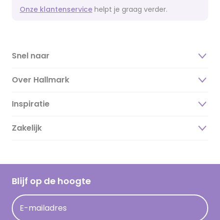
Onze klantenservice
helpt je graag verder.
Snel naar
Over Hallmark
Inspiratie
Over ons
Duurzaamheid
Zakelijk
Magazine
Vacatures
Inspiratieteksten
Inloggen retailer
Werken bij Hallmark
Cadeau inspiratie
Hallmark Kaartclub
Blijf op de hoogte
Kaartinspiratie
Acties
E-mailadres
Persberichten