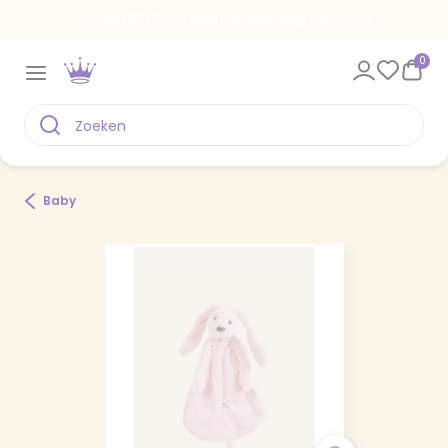
Voor 22.00 uur besteld, vandaag verstuurd
0
Baby