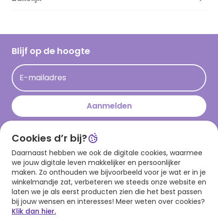
Vacatures
Inspiratieteksten
Inloggen retailer
Werken bij Hallmark
Cadeau inspiratie
Hallmark Kaartclub
Blijf op de hoogte
Kaartinspiratie
Acties
E-mailadres
Persberichten
Hallmark en Kinderpostzegels
Aanmelden
Cookies d’r bij?
Download onze app
Daarnaast hebben we ook de digitale cookies, waarmee
we jouw digitale leven makkelijker en persoonlijker
maken. Zo onthouden we bijvoorbeeld voor je wat er in je
winkelmandje zat, verbeteren we steeds onze website en
laten we je als eerst producten zien die het best passen
bij jouw wensen en interesses! Meer weten over cookies?
Klik dan hier.