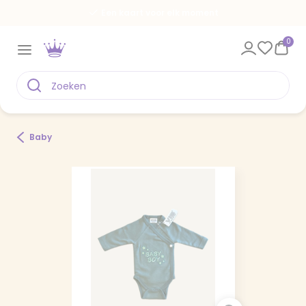
Een kaart voor elk moment
0
Baby