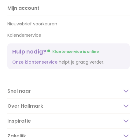
Mijn account
Nieuwsbrief voorkeuren
Kalenderservice
Hulp nodig?
Klantenservice is online
Onze klantenservice
helpt je graag verder.
Snel naar
Over Hallmark
Inspiratie
Over ons
Duurzaamheid
Zakelijk
Magazine