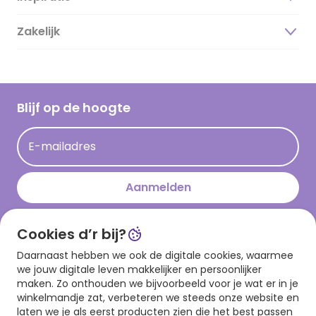
Duurzaamheid
Zakelijk
Magazine
Vacatures
Inspiratieteksten
Inloggen retailer
Werken bij Hallmark
Cadeau inspiratie
Hallmark Kaartclub
Blijf op de hoogte
Kaartinspiratie
Acties
E-mailadres
Persberichten
Hallmark en Kinderpostzegels
Aanmelden
Cookies d’r bij?
Download onze app
Daarnaast hebben we ook de digitale cookies, waarmee
we jouw digitale leven makkelijker en persoonlijker
maken. Zo onthouden we bijvoorbeeld voor je wat er in je
winkelmandje zat, verbeteren we steeds onze website en
laten we je als eerst producten zien die het best passen