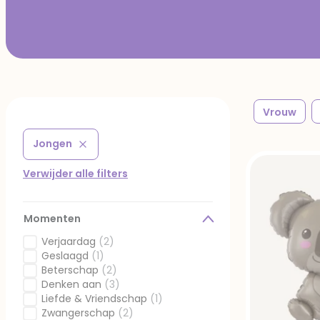
Vrouw
Jongen
Verwijder filter Gefilterd op Ontvanger: Jongen
Verwijder alle filters
Momenten
Verjaardag
(2)
Gefilterd op Momenten: Verjaardag
Geslaagd
(1)
Gefilterd op Momenten: Geslaagd
Beterschap
(2)
Gefilterd op Momenten: Beterschap
Denken aan
(3)
Gefilterd op Momenten: Denken aan
Liefde & Vriendschap
(1)
Gefilterd op Momenten: Liefde & Vriendschap
Zwangerschap
(2)