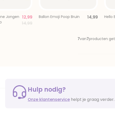
eine Jongen
12,99
Ballon Emoji Poop Bruin
14,99
Hello 
o
Price reduced from
to
14,99
7
van
7
producten ge
Hulp nodig?
Onze klantenservice
helpt je graag verder.