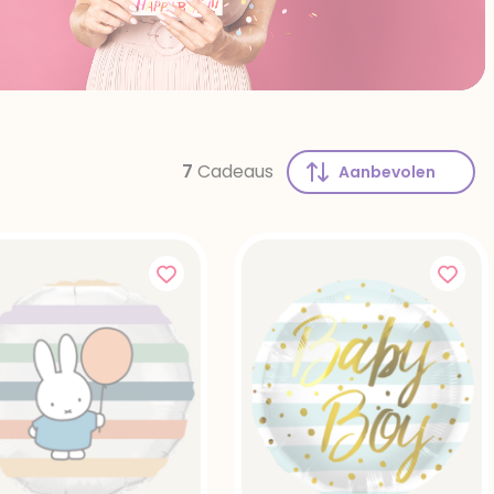
7
Cadeaus