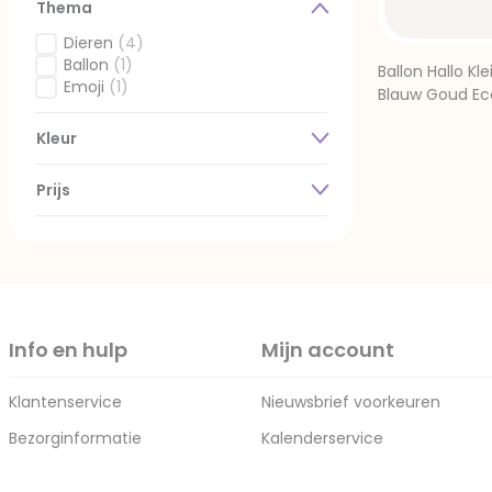
Thema
Dieren
(4)
Gefilterd op Thema: Dieren
Ballon
(1)
Ballon Hallo Kl
Gefilterd op Thema: Ballon
Emoji
(1)
Blauw Goud Ec
Gefilterd op Thema: Emoji
Kleur
Prijs
Info en hulp
Mijn account
Klantenservice
Nieuwsbrief voorkeuren
Bezorginformatie
Kalenderservice