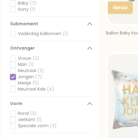
Gefilterd op Momenten: Zwangerschap
Baby
(7)
Nieuw
Gefilterd op Momenten: Baby
Sorry
(1)
Gefilterd op Momenten: Sorry
Submoment
Ballon Baby Koa
Vaderdag ballonnen
(1)
Gefilterd op Submoment: Vaderdag ballonnen
Ontvanger
Vrouw
(2)
Gefilterd op Ontvanger: Vrouw
Man
(1)
Gefilterd op Ontvanger: Man
Neutraal
(2)
Gefilterd op Ontvanger: Neutraal
Jongen
(7)
Geselecteerd Gefilterd op Ontvanger: Jongen
Meisje
(5)
Gefilterd op Ontvanger: Meisje
Neutraal Kids
(4)
Gefilterd op Ontvanger: Neutraal Kids
Vorm
Rond
(3)
Gefilterd op Vorm: Rond
vierkant
(1)
Gefilterd op Vorm: vierkant
Speciale vorm
(3)
Gefilterd op Vorm: Speciale vorm