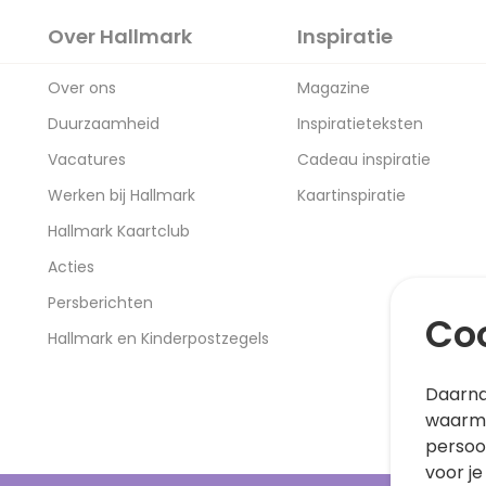
Over Hallmark
Inspiratie
Over ons
Magazine
Duurzaamheid
Inspiratieteksten
Vacatures
Cadeau inspiratie
Werken bij Hallmark
Kaartinspiratie
Hallmark Kaartclub
Acties
Persberichten
Coo
Hallmark en Kinderpostzegels
Daarna
waarme
persoo
voor je