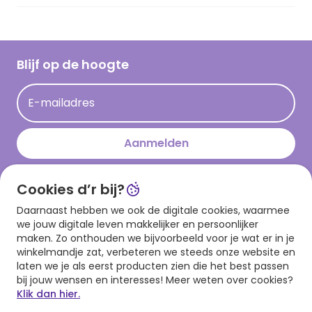
Vacatures
Inspiratieteksten
Inloggen retailer
Werken bij Hallmark
Cadeau inspiratie
Hallmark Kaartclub
Blijf op de hoogte
Kaartinspiratie
Acties
E-mailadres
Persberichten
Hallmark en Kinderpostzegels
Aanmelden
Cookies d’r bij?
Download onze app
Daarnaast hebben we ook de digitale cookies, waarmee
we jouw digitale leven makkelijker en persoonlijker
maken. Zo onthouden we bijvoorbeeld voor je wat er in je
winkelmandje zat, verbeteren we steeds onze website en
laten we je als eerst producten zien die het best passen
bij jouw wensen en interesses! Meer weten over cookies?
Klik dan hier.