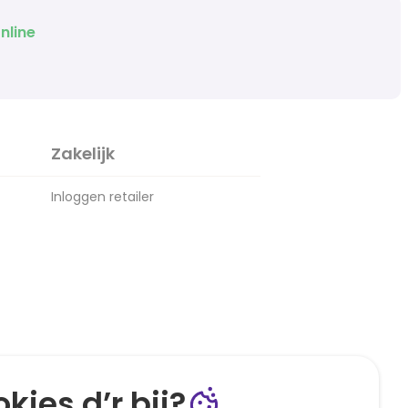
nline
Zakelijk
Inloggen retailer
kies d’r bij?