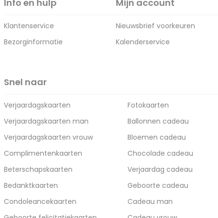
Info en hulp
Mijn account
Klantenservice
Nieuwsbrief voorkeuren
Bezorginformatie
Kalenderservice
Snel naar
Verjaardagskaarten
Fotokaarten
Verjaardagskaarten man
Ballonnen cadeau
Verjaardagskaarten vrouw
Bloemen cadeau
Complimentenkaarten
Chocolade cadeau
Beterschapskaarten
Verjaardag cadeau
Bedanktkaarten
Geboorte cadeau
Condoleancekaarten
Cadeau man
Geboorte felicitatiekaarten
Cadeau vrouw