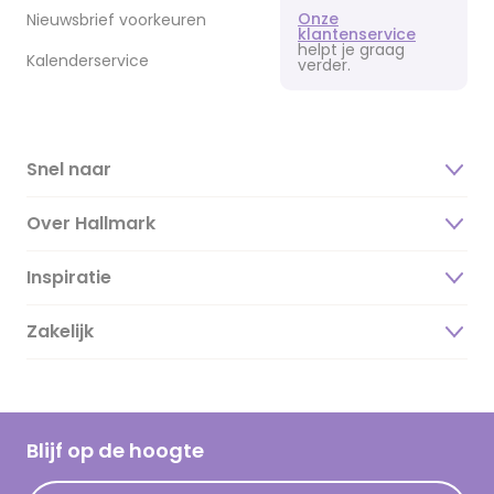
Onze
Nieuwsbrief voorkeuren
klantenservice
helpt je graag
Kalenderservice
verder.
Snel naar
Over Hallmark
Inspiratie
Over ons
Duurzaamheid
Zakelijk
Magazine
Vacatures
Inspiratieteksten
Inloggen retailer
Werken bij Hallmark
Cadeau inspiratie
Hallmark Kaartclub
Blijf op de hoogte
Kaartinspiratie
Acties