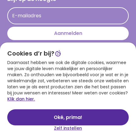
Kaartinspiratie
Acties
E-mailadres
Persberichten
Hallmark en Kinderpostzegels
Aanmelden
Cookies d’r bij?
Download onze app
Daarnaast hebben we ook de digitale cookies, waarmee
we jouw digitale leven makkelijker en persoonlijker
maken. Zo onthouden we bijvoorbeeld voor je wat er in je
winkelmandje zat, verbeteren we steeds onze website en
laten we je als eerst producten zien die het best passen
bij jouw wensen en interesses! Meer weten over cookies?
Klik dan hier.
Algemene voorwaarden
Privacy statement
Cookies
© 1999 - 2025 Hallmark
Oké, prima!
Zelf instellen