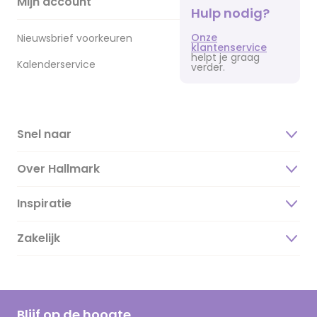
Mijn account
Hulp nodig?
Onze
Nieuwsbrief voorkeuren
klantenservice
helpt je graag
Kalenderservice
verder.
Snel naar
Over Hallmark
Inspiratie
Over ons
Duurzaamheid
Zakelijk
Magazine
Vacatures
Inspiratieteksten
Inloggen retailer
Werken bij Hallmark
Cadeau inspiratie
Hallmark Kaartclub
Blijf op de hoogte