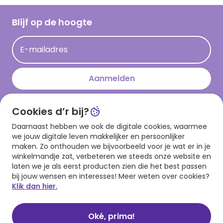
Werken bij Hallmark
Cadeau inspiratie
Hallmark Kaartclub
Blijf op de hoogte
Kaartinspiratie
Acties
E-mailadres
Persberichten
Hallmark en Kinderpostzegels
Aanmelden
Cookies d’r bij?
Download onze app
Daarnaast hebben we ook de digitale cookies, waarmee
we jouw digitale leven makkelijker en persoonlijker
maken. Zo onthouden we bijvoorbeeld voor je wat er in je
winkelmandje zat, verbeteren we steeds onze website en
laten we je als eerst producten zien die het best passen
bij jouw wensen en interesses! Meer weten over cookies?
Klik dan hier.
Algemene voorwaarden
Privacy statement
Cookies
© 1999 - 2025 Hallmark
Oké, prima!