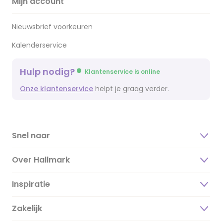
Mijn account
Nieuwsbrief voorkeuren
Kalenderservice
Hulp nodig?
Klantenservice is online
Onze klantenservice
helpt je graag verder.
Snel naar
Over Hallmark
Inspiratie
Over ons
Duurzaamheid
Zakelijk
Magazine