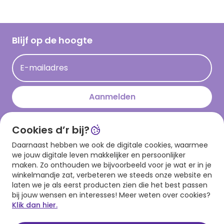
Vacatures
Inspiratieteksten
Inloggen retailer
Werken bij Hallmark
Cadeau inspiratie
Hallmark Kaartclub
Blijf op de hoogte
Kaartinspiratie
Acties
E-mailadres
Persberichten
Hallmark en Kinderpostzegels
Aanmelden
Cookies d’r bij?
Download onze app
Daarnaast hebben we ook de digitale cookies, waarmee
we jouw digitale leven makkelijker en persoonlijker
maken. Zo onthouden we bijvoorbeeld voor je wat er in je
winkelmandje zat, verbeteren we steeds onze website en
laten we je als eerst producten zien die het best passen
bij jouw wensen en interesses! Meer weten over cookies?
Klik dan hier.
Algemene voorwaarden
Privacy statement
Cookies