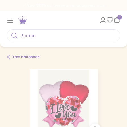
Voor 22.00 uur besteld, vandaag verstuurd
0
Tros ballonnen