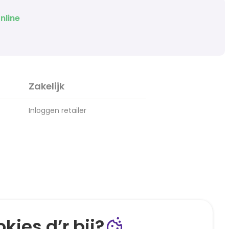
nline
Zakelijk
Inloggen retailer
kies d’r bij?