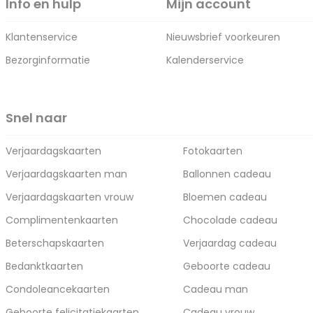
Info en hulp
Mijn account
Klantenservice
Nieuwsbrief voorkeuren
Bezorginformatie
Kalenderservice
Snel naar
Verjaardagskaarten
Fotokaarten
Verjaardagskaarten man
Ballonnen cadeau
Verjaardagskaarten vrouw
Bloemen cadeau
Complimentenkaarten
Chocolade cadeau
Beterschapskaarten
Verjaardag cadeau
Bedanktkaarten
Geboorte cadeau
Condoleancekaarten
Cadeau man
Geboorte felicitatiekaarten
Cadeau vrouw