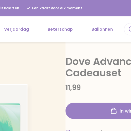
is kaarten
Een kaart voor elk moment
Verjaardag
Beterschap
Ballonnen
Dove Advanc
Cadeauset
11,99
In w