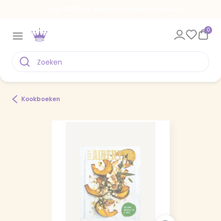
Voor 22.00 uur besteld, vandaag verstuurd
0
Kookboeken