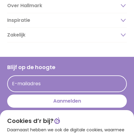
Over Hallmark
Inspiratie
Over ons
Duurzaamheid
Zakelijk
Magazine
Vacatures
Inspiratieteksten
Inloggen retailer
Werken bij Hallmark
Cadeau inspiratie
Hallmark Kaartclub
Blijf op de hoogte
Kaartinspiratie
Acties
E-mailadres
Persberichten
Hallmark en Kinderpostzegels
Aanmelden
Cookies d’r bij?
Download onze app
Daarnaast hebben we ook de digitale cookies, waarmee