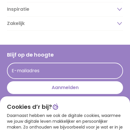
Inspiratie
Over ons
Duurzaamheid
Zakelijk
Magazine
Vacatures
Inspiratieteksten
Inloggen retailer
Werken bij Hallmark
Cadeau inspiratie
Hallmark Kaartclub
Blijf op de hoogte
Kaartinspiratie
Acties
E-mailadres
Persberichten
Hallmark en Kinderpostzegels
Aanmelden
Cookies d’r bij?
Download onze app
Daarnaast hebben we ook de digitale cookies, waarmee
we jouw digitale leven makkelijker en persoonlijker
maken. Zo onthouden we bijvoorbeeld voor je wat er in je