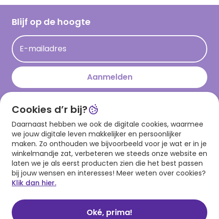
Werken bij Hallmark
Cadeau inspiratie
Hallmark Kaartclub
Blijf op de hoogte
Kaartinspiratie
Acties
E-mailadres
Persberichten
Hallmark en Kinderpostzegels
Aanmelden
Cookies d’r bij?
Download onze app
Daarnaast hebben we ook de digitale cookies, waarmee
we jouw digitale leven makkelijker en persoonlijker
maken. Zo onthouden we bijvoorbeeld voor je wat er in je
winkelmandje zat, verbeteren we steeds onze website en
laten we je als eerst producten zien die het best passen
bij jouw wensen en interesses! Meer weten over cookies?
Klik dan hier.
Algemene voorwaarden
Privacy statement
Cookies
© 1999 - 2025 Hallmark
Oké, prima!