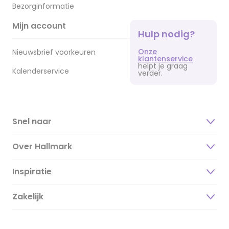
Bezorginformatie
Mijn account
Hulp nodig?
Onze
Nieuwsbrief voorkeuren
klantenservice
helpt je graag
Kalenderservice
verder.
Snel naar
Over Hallmark
Inspiratie
Over ons
Duurzaamheid
Zakelijk
Magazine
Vacatures
Inspiratieteksten
Inloggen retailer