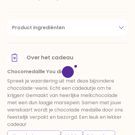
Product ingrediënten
Suiker, cacaoboter, volle melkpoeder, amandelen,
cacaomassa, emulgator (sojalecithine), natuurlijk
vanille aroma, stabilisator: E420, voedingszuur:
citroenzuur E330, verdikkingsmiddel E415, water,
Over het cadeau
bevochtigingsmiddel E422, emulgator: E433,
kleurstoffen: E102, E110, E122, E133, E151
Chocomedaille You did it
Spreek je waardering uit met deze bijzondere
chocolade-wens. Echt een cadeautje om te
krijgen! Gemaakt van heerlijke melkchocolade
met een dun laagje marsepein. Samen met jouw
wenskaart wordt je chocolade medaille door ons
feestelijk verpakt en bezorgd. Een leuk en lekker
cadeau!