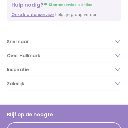
Hulp nodig?
Klantenservice is online
Onze klantenservice
helpt je graag verder.
Snel naar
Over Hallmark
Inspiratie
Over ons
Duurzaamheid
Zakelijk
Magazine
Vacatures
Inspiratieteksten
Inloggen retailer
Werken bij Hallmark
Cadeau inspiratie
Hallmark Kaartclub
Blijf op de hoogte
Kaartinspiratie
Acties