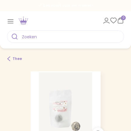
Een kaart voor elk moment
0
Thee