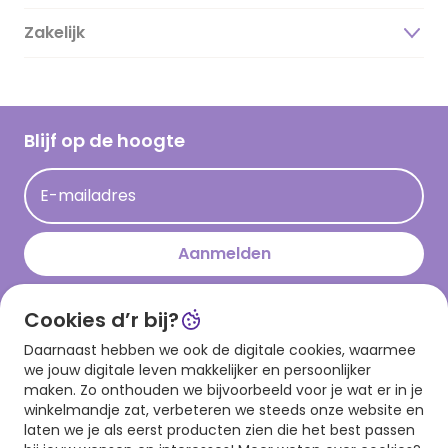
Duurzaamheid
Zakelijk
Magazine
Vacatures
Inspiratieteksten
Inloggen retailer
Werken bij Hallmark
Cadeau inspiratie
Hallmark Kaartclub
Blijf op de hoogte
Kaartinspiratie
Acties
E-mailadres
Persberichten
Hallmark en Kinderpostzegels
Aanmelden
Cookies d’r bij?
Download onze app
Daarnaast hebben we ook de digitale cookies, waarmee
we jouw digitale leven makkelijker en persoonlijker
maken. Zo onthouden we bijvoorbeeld voor je wat er in je
winkelmandje zat, verbeteren we steeds onze website en
laten we je als eerst producten zien die het best passen