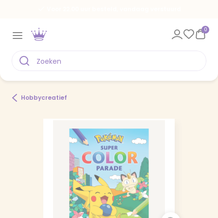
Voor 22.00 uur besteld, vandaag verstuurd
0
Hobbycreatief