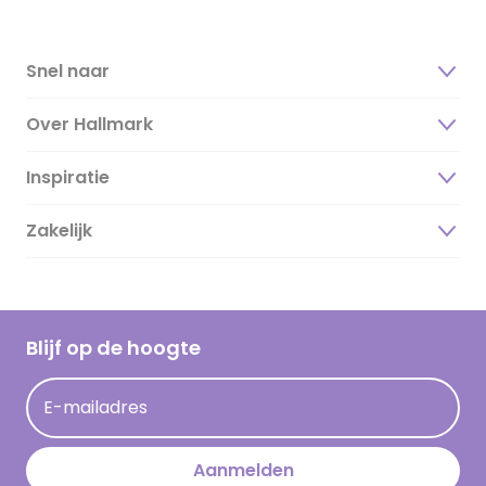
Snel naar
Over Hallmark
Inspiratie
Over ons
Duurzaamheid
Zakelijk
Magazine
Vacatures
Inspiratieteksten
Inloggen retailer
Werken bij Hallmark
Cadeau inspiratie
Hallmark Kaartclub
Blijf op de hoogte
Kaartinspiratie
Acties
E-mailadres
Persberichten
Hallmark en Kinderpostzegels
Aanmelden